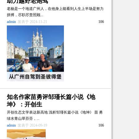
助力越野老炮驾
老杨是一个地道广州人，在他身上能看到人生上半场是努力
拼搏，尽职尽责照顾...
admin
发表于 2024-11-21
106
知名作家苗勇评邹瑾长篇小说《地
坤》：开创生
开创生态文学表达新高地 浅析邹瑾长篇小说《地坤》 苗 勇
绿水青山草芬芬，...
admin
发表于 2024-09-19
106