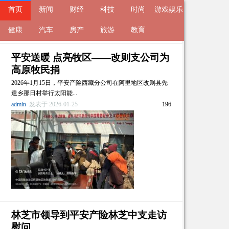
首页
新闻
财经
科技
时尚
游戏娱乐
桂林甲天下
健康
汽车
房产
旅游
教育
平安送暖 点亮牧区——改则支公司为
高原牧民捐
2026年1月15日，平安产险西藏分公司在阿里地区改则县先
遣乡那日村举行太阳能...
admin
发表于 2026-01-25
196
林芝市领导到平安产险林芝中支走访
慰问